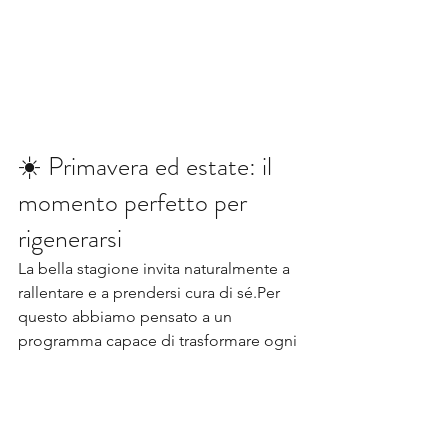
☀️ Primavera ed estate: il 
momento perfetto per 
rigenerarsi
La bella stagione invita naturalmente a 
rallentare e a prendersi cura di sé.Per 
questo abbiamo pensato a un 
programma capace di trasformare ogni 
visita in spa in un’esperienza completa.
Che sia qualche ora di relax dopo il 
lavoro, una giornata dedicata al 
benessere o un momento speciale da 