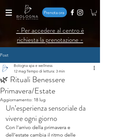
Prenota ora
- Per accedere al centro è
richiesta la prenotazione -
Post
Bologna spa e wellness
12 mag
Tempo di lettura: 3 min
🌿 Rituali Benessere
Primavera/Estate
Aggiornamento:
18 lug
Un’esperienza sensoriale da 
vivere ogni giorno
Con l’arrivo della primavera e 
dell’estate cambia il ritmo delle 