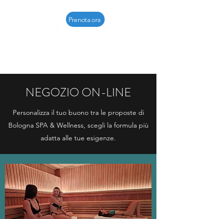
Prenota ora
- Per accedere al centro è
richiesta la prenotazione -
NEGOZIO ON-LINE
Personalizza il tuo buono tra le proposte di
Bologna SPA & Wellness, scegli la formula più
adatta alle tue esigenze.