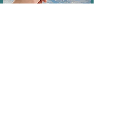
ABBONAMENTI
Scegli di risparmiare o di regalare un
carnet di ingressi. Abbonamenti
nominativi con validità di 12 mesi
dall'acquisto.
Scopri le offerte