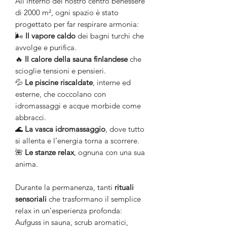
All’interno del nostro centro benessere
di 2000 m², ogni spazio è stato
progettato per far respirare armonia:
🌬️
Il vapore caldo
dei bagni turchi che
avvolge e purifica.
🔥
Il calore della sauna finlandese
che
scioglie tensioni e pensieri.
💦
Le piscine riscaldate
, interne ed
esterne, che coccolano con
idromassaggi e acque morbide come
abbracci.
🌊
La vasca idromassaggio
, dove tutto
si allenta e l’energia torna a scorrere.
🌺
Le stanze relax
, ognuna con una sua
anima.
Durante la permanenza, tanti
rituali
sensoriali
che trasformano il semplice
relax in un’esperienza profonda:
Aufguss in sauna, scrub aromatici,